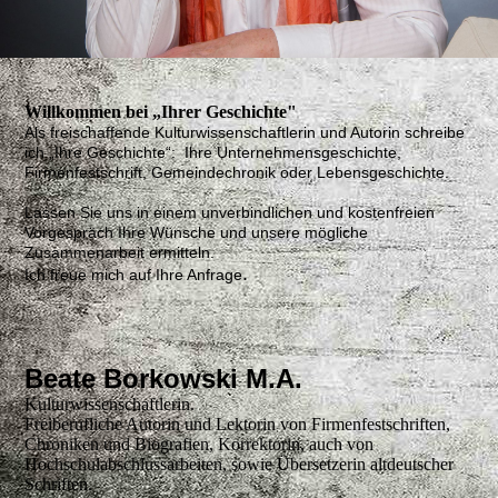
Willkommen bei „Ihrer Geschichte"
Als freischaffende Kulturwissenschaftlerin und Autorin schreibe
ich „Ihre Geschichte“: Ihre Unternehmensgeschichte,
Firmenfestschrift, Gemeindechronik oder Lebensgeschichte.
Lassen Sie uns in einem unverbindlichen und kostenfreien
Vorgespräch Ihre Wünsche und unsere mögliche
Zusammenarbeit ermitteln.
.
Ich freue mich auf Ihre Anfrage
Beate Borkowski M.A.
Kulturwissenschaftlerin.
Freiberufliche Autorin und Lektorin von Firmenfestschriften,
Chroniken und Biografien, Korrektorin, auch von
Hochschulabschlussarbeiten, sowie Übersetzerin altdeutscher
Schriften.