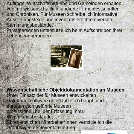
Aufträge. Wirtschaftsbetriebe und Gemeinden erhalten
von mir wissenschaftlich fundierte Firmenfestschriften
und Chroniken. Für Museen schreibe ich informative
Ausstellungstexte und inventarisiere ihre diversen
Sammlungsbestände.
Privatpersonen unterstütze ich beim Aufschreiben ihrer
Lebenserinnerungen.
Wissenschaftliche Objektdokumentation an Museen
Unter Einsatz der für Museen entwickelten
Datenbanksoftware unterstütze ich haupt- und
ehrenamtlich geführte Museen
professionell bei der Erfassung ihrer
Sammlungsbestände.
Ehrenamtlichen Mitarbeiter*innen vermittle ich die
Grundlagen der Inventarisierung.