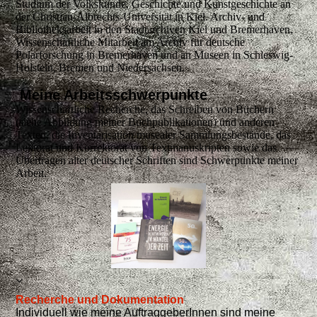
Studium der Volkskunde, Geschichte und Kunstgeschichte an
der Christian-Albrechts-Universität in Kiel. Archiv- und
Bibliotheksarbeit in den Stadtarchiven Kiel und Bremerhaven,
Wissenschaftliche Mitarbeit am Archiv für deutsche
Polarforschung in Bremerhaven und an Museen in Schleswig-
Holstein, Bremen und Niedersachsen.
Meine A
rbeitsschwerpunkte
Wissenschaftliche Recherche, das Schreiben von Büchern
(siehe Abbildung meiner Buchpublikationen) und anderen
Texten, die Inventarisation musealer Sammlungsbestände, das
Lektorat und Korrektorat von Textmanuskripten sowie das
Übertragen alter deutscher Schriften sind Schwerpunkte meiner
Arbeit.
Recherche und Dokumentation
Individuell wie meine AuftraggeberInnen sind meine