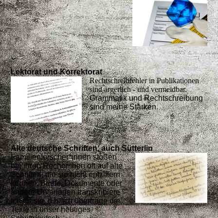
Lektorat und Korrektorat
Rechtschreibfehler in Publikationen
sind ärgerlich - und vermeidbar.
Grammatik und Rechtschreibung
sind meine Stärken.
Alte deutsche Schriften, auch Sütterlin
Familienforscher*innen stoßen
bei ihren Recherchen oft auf alte
Schriften, die sie nicht entziffern
können. Briefe, Dokumente oder
andere Unterlagen transkribiere
ich für sie, d.h. ich übertrage die
Texte in unser heutiges