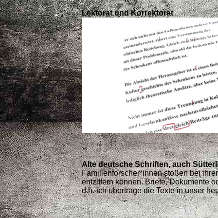
Lektorat und Korrektorat
Alte deutsche Schriften, auch Sütterl
Familienforscher*innen stoßen bei ihren 
entziffern können. Briefe, Dokumente od
d.h. ich übertrage die Texte in unser he