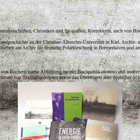
rmenfestschriften, Chroniken und Biografien, Korrektorin, auch von Ho
tgeschichte an der Christian-Albrechts-Universität in Kiel. Archiv- u
itarbeit am Archiv für deutsche Polarforschung in Bremerhaven und a
 von Büchern (siehe Abbildung meiner Buchpublikationen) und anderen 
torat von Textmanuskripten sowie das Übertragen alter deutscher Sch