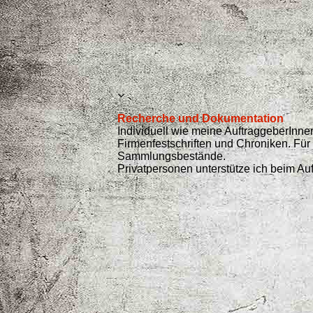
Recherche und Dokumentation
Individuell wie meine AuftraggeberInne
Firmenfestschriften und Chroniken. Für 
Sammlungsbestände.
Privatpersonen unterstütze ich beim Au