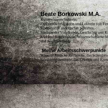
Beate Borkowski M.A.
Kulturwissenschaftlerin.
Freiberufliche Autorin und Lektorin von Fi
Übersetzerin altdeutscher Schriften.
Studium der Volkskunde, Geschichte und Kuns
Kiel und Bremerhaven, Wissenschaftliche M
und Niedersachsen.
Meine A
rbeitsschwerpunkte
Wissenschaftliche Recherche, das Schreiben
Sammlungsbestände, das Lektorat und Korrek