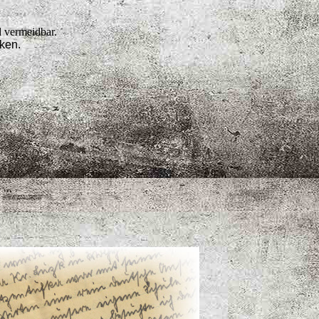
d vermeidbar.
rken.